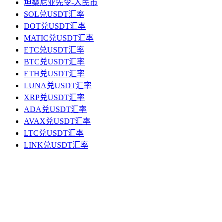
坦桑尼亚先令-人民币
SOL兑USDT汇率
DOT兑USDT汇率
MATIC兑USDT汇率
ETC兑USDT汇率
BTC兑USDT汇率
ETH兑USDT汇率
LUNA兑USDT汇率
XRP兑USDT汇率
ADA兑USDT汇率
AVAX兑USDT汇率
LTC兑USDT汇率
LINK兑USDT汇率