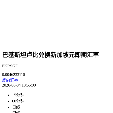
巴基斯坦卢比兑换新加坡元即期汇率
PKRSGD
0.0046233110
反向汇率
2026-08-04 13:55:00
15分钟
60分钟
日线