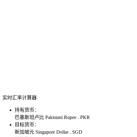
实时汇率计算器
持有货币：
巴基斯坦卢比 Pakistani Rupee . PKR
目标货币：
新加坡元 Singapore Dollar . SGD