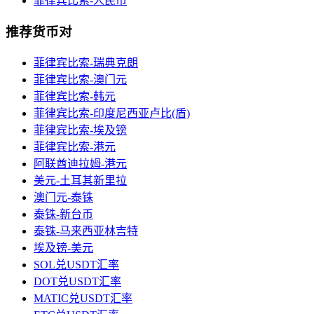
菲律宾比索-人民币
推荐货币对
菲律宾比索-瑞典克朗
菲律宾比索-澳门元
菲律宾比索-韩元
菲律宾比索-印度尼西亚卢比(盾)
菲律宾比索-埃及镑
菲律宾比索-港元
阿联酋迪拉姆-港元
美元-土耳其新里拉
澳门元-泰铢
泰铢-新台币
泰铢-马来西亚林吉特
埃及镑-美元
SOL兑USDT汇率
DOT兑USDT汇率
MATIC兑USDT汇率