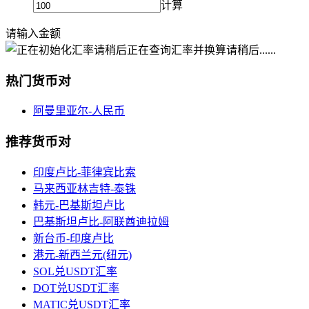
计算
请输入金额
正在查询汇率并换算请稍后......
热门货币对
阿曼里亚尔-人民币
推荐货币对
印度卢比-菲律宾比索
马来西亚林吉特-泰铢
韩元-巴基斯坦卢比
巴基斯坦卢比-阿联酋迪拉姆
新台币-印度卢比
港元-新西兰元(纽元)
SOL兑USDT汇率
DOT兑USDT汇率
MATIC兑USDT汇率