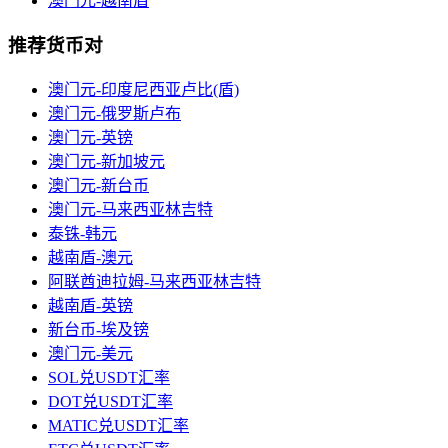
澳门元-越南盾
推荐货币对
澳门元-印度尼西亚卢比(盾)
澳门元-俄罗斯卢布
澳门元-英镑
澳门元-新加坡元
澳门元-新台币
澳门元-马来西亚林吉特
泰铢-韩元
越南盾-澳元
阿联酋迪拉姆-马来西亚林吉特
越南盾-英镑
新台币-埃及镑
澳门元-美元
SOL兑USDT汇率
DOT兑USDT汇率
MATIC兑USDT汇率