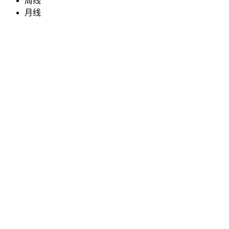
周线
月线