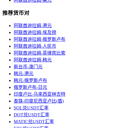
阿联酋迪拉姆-美元
推荐货币对
阿联酋迪拉姆-港元
阿联酋迪拉姆-埃及镑
阿联酋迪拉姆-俄罗斯卢布
阿联酋迪拉姆-人民币
阿联酋迪拉姆-菲律宾比索
阿联酋迪拉姆-韩元
新台币-澳门元
韩元-港元
韩元-俄罗斯卢布
俄罗斯卢布-日元
印度卢比-马来西亚林吉特
泰铢-印度尼西亚卢比(盾)
SOL兑USDT汇率
DOT兑USDT汇率
MATIC兑USDT汇率