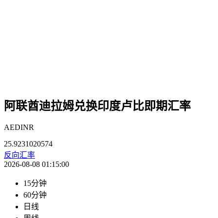
阿联酋迪拉姆兑换印度卢比即期汇率
AEDINR
25.9231020574
反向汇率
2026-08-08 01:15:00
15分钟
60分钟
日线